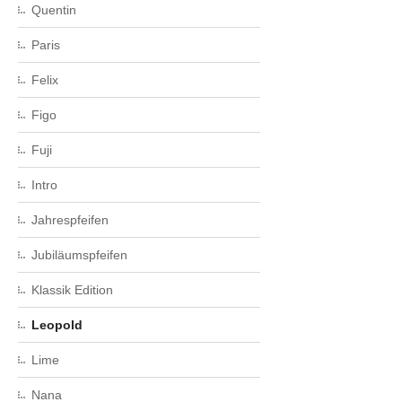
Quentin
Paris
Felix
Figo
Fuji
Intro
Jahrespfeifen
Jubiläumspfeifen
Klassik Edition
Leopold
Lime
Nana