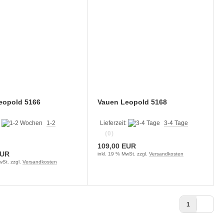
eopold 5166
Vauen Leopold 5168
:
1-2
Lieferzeit:
3-4 Tage
(0)
109,00 EUR
EUR
inkl. 19 % MwSt. zzgl.
Versandkosten
wSt. zzgl.
Versandkosten
1