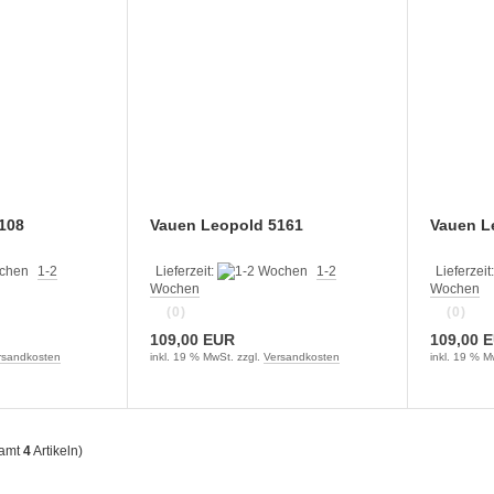
108
Vauen Leopold 5161
Vauen L
1-2
Lieferzeit:
1-2
Lieferzeit
Wochen
Wochen
(0)
(0)
109,00 EUR
109,00 
rsandkosten
inkl. 19 % MwSt. zzgl.
Versandkosten
inkl. 19 % M
samt
4
Artikeln)