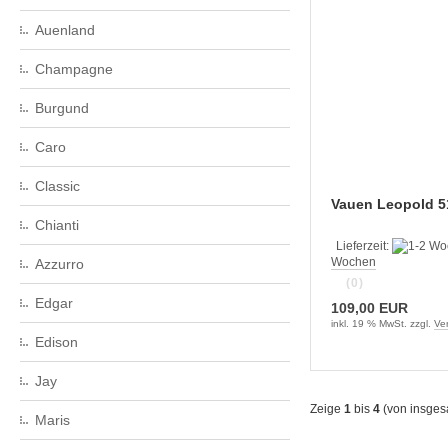
Auenland
Champagne
Burgund
Caro
Classic
Vauen Leopold 5
Chianti
Lieferzeit:
Wochen
Azzurro
(0)
Edgar
109,00 EUR
inkl. 19 % MwSt. zzgl.
Ve
Edison
Jay
Zeige
1
bis
4
(von insge
Maris