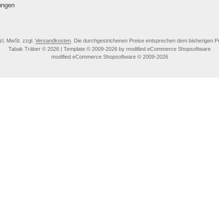
ungen
tzl. MwSt. zzgl.
Versandkosten
. Die durchgestrichenen Preise entsprechen dem bisherigen Pr
Tabak Träber © 2026 | Template © 2009-2026 by modified eCommerce Shopsoftware
mod
ified eCommerce Shopsoftware © 2009-2026