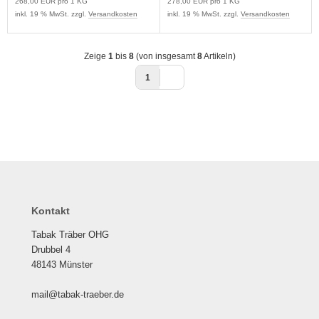
268,00 EUR pro 1 KG
278,00 EUR pro 1 KG
inkl. 19 % MwSt. zzgl.
Versandkosten
inkl. 19 % MwSt. zzgl.
Versandkosten
Zeige
1
bis
8
(von insgesamt
8
Artikeln)
1
Kontakt
Tabak Träber OHG
Drubbel 4
48143 Münster
mail@tabak-traeber.de