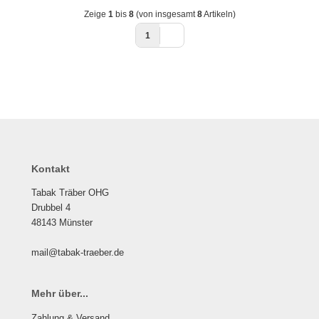
Zeige
1
bis
8
(von insgesamt
8
Artikeln)
1
Kontakt
Tabak Träber OHG
Drubbel 4
48143 Münster
mail@tabak-traeber.de
Mehr über...
Zahlung & Versand