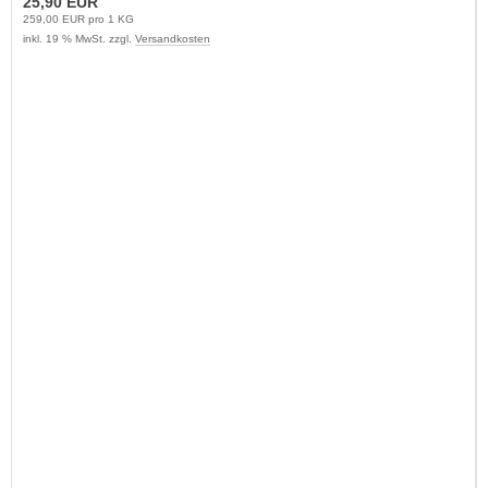
25,90 EUR
259,00 EUR pro 1 KG
inkl. 19 % MwSt. zzgl.
Versandkosten