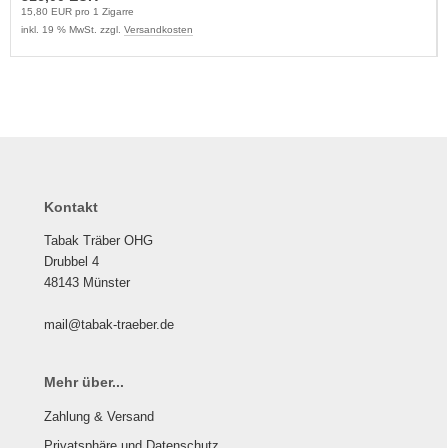
15,80 EUR pro 1 Zigarre
inkl. 19 % MwSt. zzgl.
Versandkosten
Kontakt
Tabak Träber OHG
Drubbel 4
48143 Münster
mail@tabak-traeber.de
Mehr über...
Zahlung & Versand
Privatsphäre und Datenschutz