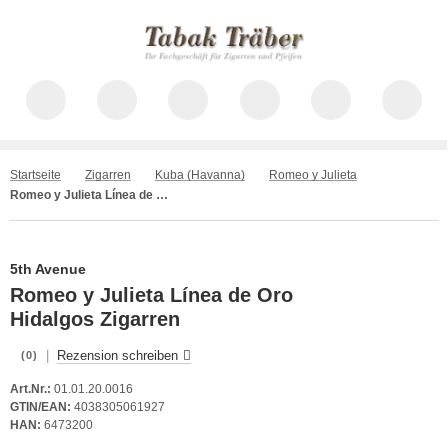
Startseite
Zigarren
Kuba (Havanna)
Romeo y Julieta
Romeo y Julieta Línea de Oro Hidalgos
5th Avenue
Romeo y Julieta Línea de Oro
Hidalgos Zigarren
|
Rezension schreiben
(0)
Art.Nr.:
01.01.20.0016
GTIN/EAN:
4038305061927
HAN:
6473200