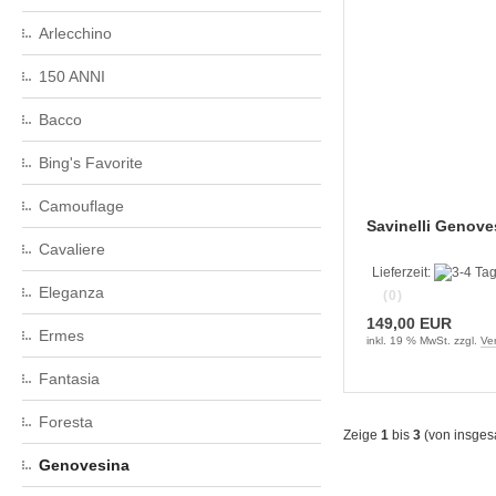
Arlecchino
150 ANNI
Bacco
Bing's Favorite
Camouflage
Savinelli Genove
Cavaliere
Lieferzeit:
Eleganza
(0)
149,00 EUR
Ermes
inkl. 19 % MwSt. zzgl.
Ve
Fantasia
Foresta
Zeige
1
bis
3
(von insge
Genovesina