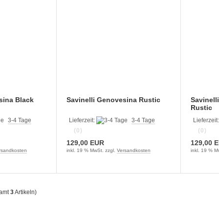
sina Black
Savinelli Genovesina Rustic
Savinell
Rustic
3-4 Tage
Lieferzeit:
3-4 Tage
Lieferzeit
(0)
(0)
129,00 EUR
129,00 
rsandkosten
inkl. 19 % MwSt. zzgl.
Versandkosten
inkl. 19 % M
samt
3
Artikeln)