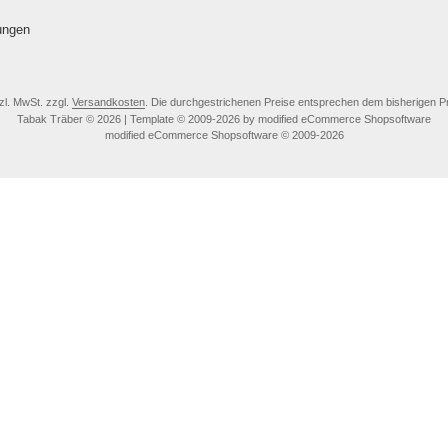
ungen
tzl. MwSt. zzgl.
Versandkosten
. Die durchgestrichenen Preise entsprechen dem bisherigen Pr
Tabak Träber © 2026 | Template © 2009-2026 by modified eCommerce Shopsoftware
mod
ified eCommerce Shopsoftware © 2009-2026