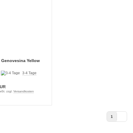
i Genovesina Yellow
:
3-4 Tage
EUR
wSt. zzgl.
Versandkosten
1