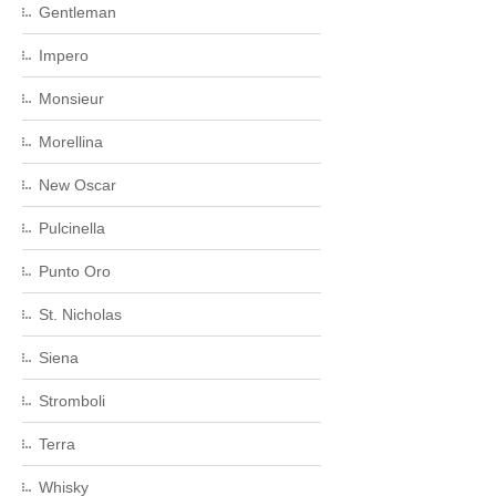
Gentleman
Impero
Monsieur
Morellina
New Oscar
Pulcinella
Punto Oro
St. Nicholas
Siena
Stromboli
Terra
Whisky